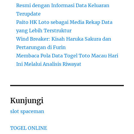
Resmi dengan Informasi Data Keluaran
Terupdate
Paito HK Loto sebagai Media Rekap Data
yang Lebih Terstruktur
Wind Breaker: Kisah Haruka Sakura dan
Pertarungan di Furin
Membaca Pola Data Togel Toto Macau Hari
Ini Melalui Analisis Riwayat
Kunjungi
slot spaceman
TOGEL ONLINE