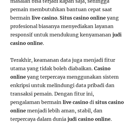
masalah bisa terjadi kapan saja, sehingga
pemain membutuhkan bantuan cepat saat
bermain
live casino
.
Situs casino online
yang
profesional biasanya menyediakan layanan
responsif untuk mendukung kenyamanan
judi
casino online
.
Terakhir, keamanan data juga menjadi fitur
utama yang tidak boleh diabaikan.
Casino
online
yang terpercaya menggunakan sistem
enkripsi untuk melindungi data pribadi dan
transaksi pemain. Dengan fitur ini,
pengalaman bermain
live casino
di
situs casino
online
menjadi lebih aman, stabil, dan
terpercaya dalam dunia
judi casino online
.