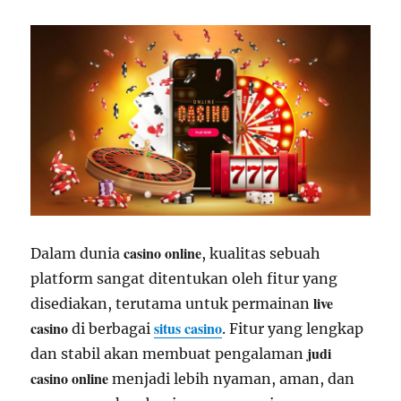
casino online
Dalam dunia
, kualitas sebuah
platform sangat ditentukan oleh fitur yang
live
disediakan, terutama untuk permainan
casino
situs casino
di berbagai
. Fitur yang lengkap
judi
dan stabil akan membuat pengalaman
casino online
menjadi lebih nyaman, aman, dan