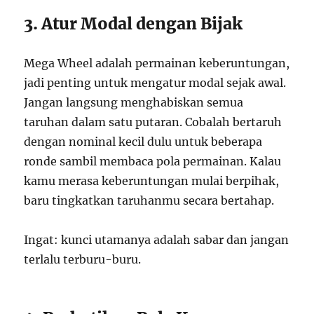
3. Atur Modal dengan Bijak
Mega Wheel adalah permainan keberuntungan,
jadi penting untuk mengatur modal sejak awal.
Jangan langsung menghabiskan semua
taruhan dalam satu putaran. Cobalah bertaruh
dengan nominal kecil dulu untuk beberapa
ronde sambil membaca pola permainan. Kalau
kamu merasa keberuntungan mulai berpihak,
baru tingkatkan taruhanmu secara bertahap.
Ingat: kunci utamanya adalah sabar dan jangan
terlalu terburu-buru.