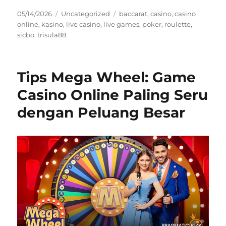
Posted
Categories
Tags
05/14/2026
Uncategorized
baccarat
,
casino
,
casino
on
online
,
kasino
,
live casino
,
live games
,
poker
,
roulette
,
sicbo
,
trisula88
Tips Mega Wheel: Game
Casino Online Paling Seru
dengan Peluang Besar