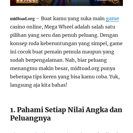
midtoad.org
– Buat kamu yang suka main
game
casino online, Mega Wheel adalah salah satu
pilihan yang seru dan penuh peluang. Dengan
konsep roda keberuntungan yang simpel, game
ini cocok buat pemain pemula maupun yang
sudah berpengalaman. Nah, biar peluang
menangmu makin besar, midtoad.org punya
beberapa tips keren yang bisa kamu coba. Yuk,
langsung aja kita bahas!
1. Pahami Setiap Nilai Angka dan
Peluangnya