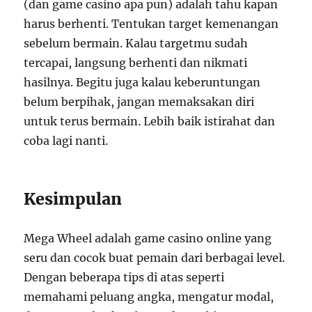
(dan game casino apa pun) adalah tahu kapan
harus berhenti. Tentukan target kemenangan
sebelum bermain. Kalau targetmu sudah
tercapai, langsung berhenti dan nikmati
hasilnya. Begitu juga kalau keberuntungan
belum berpihak, jangan memaksakan diri
untuk terus bermain. Lebih baik istirahat dan
coba lagi nanti.
Kesimpulan
Mega Wheel adalah game casino online yang
seru dan cocok buat pemain dari berbagai level.
Dengan beberapa tips di atas seperti
memahami peluang angka, mengatur modal,