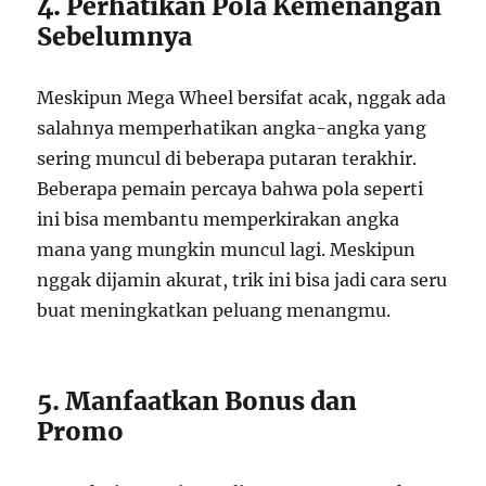
4. Perhatikan Pola Kemenangan
Sebelumnya
Meskipun Mega Wheel bersifat acak, nggak ada
salahnya memperhatikan angka-angka yang
sering muncul di beberapa putaran terakhir.
Beberapa pemain percaya bahwa pola seperti
ini bisa membantu memperkirakan angka
mana yang mungkin muncul lagi. Meskipun
nggak dijamin akurat, trik ini bisa jadi cara seru
buat meningkatkan peluang menangmu.
5. Manfaatkan Bonus dan
Promo