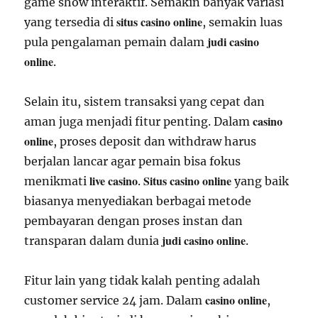
game show interaktif. Semakin banyak variasi
situs casino online
yang tersedia di
, semakin luas
judi casino
pula pengalaman pemain dalam
online
.
Selain itu, sistem transaksi yang cepat dan
casino
aman juga menjadi fitur penting. Dalam
online
, proses deposit dan withdraw harus
berjalan lancar agar pemain bisa fokus
live casino
Situs casino online
menikmati
.
yang baik
biasanya menyediakan berbagai metode
pembayaran dengan proses instan dan
judi casino online
transparan dalam dunia
.
Fitur lain yang tidak kalah penting adalah
casino online
customer service 24 jam. Dalam
,