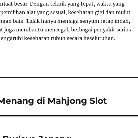
aat besar. Dengan teknik yang tepat, waktu yang
 pemilihan alat yang sesuai, kesehatan gigi dan mulut
engan baik. Tidak hanya menjaga senyum tetap indah,
t juga membantu mencegah berbagai penyakit serius
ngaruhi kesehatan tubuh secara keseluruhan.
 Menang di Mahjong Slot