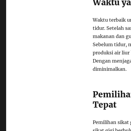
Waktu ya
Waktu terbaik u
tidur. Setelah 
makanan dan gu
Sebelum tidur, 
produksi air li
Dengan menjaga r
diminimalkan.
Pemiliha
Tepat
Pemilihan sikat 
sikat gigi berbu