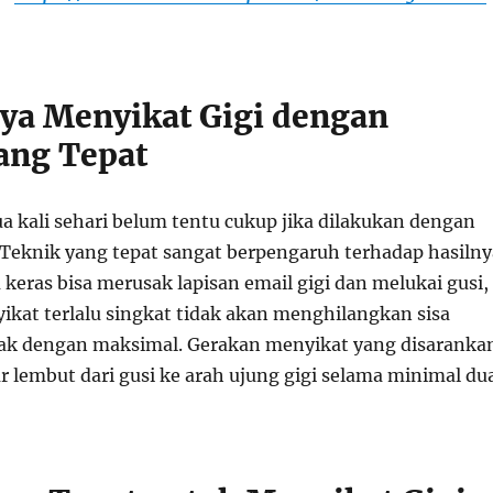
ya Menyikat Gigi dengan
ang Tepat
a kali sehari belum tentu cukup jika dilakukan dengan
. Teknik yang tepat sangat berpengaruh terhadap hasilny
 keras bisa merusak lapisan email gigi dan melukai gusi,
kat terlalu singkat tidak akan menghilangkan sisa
ak dengan maksimal. Gerakan menyikat yang disaranka
r lembut dari gusi ke arah ujung gigi selama minimal du