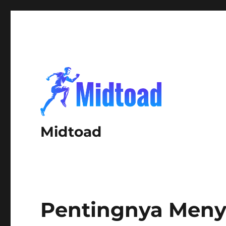
Midtoad
Pentingnya Meny