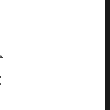
a.
n
a