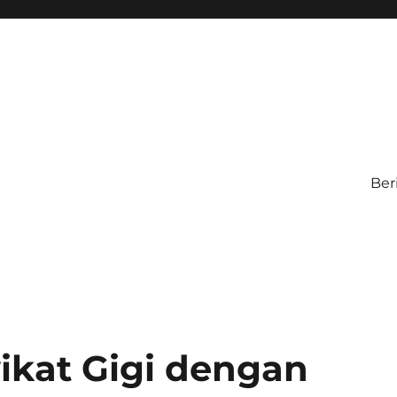
Ber
ikat Gigi dengan