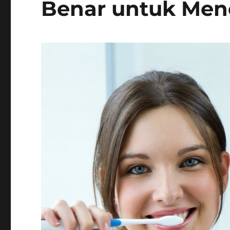
Benar untuk Men