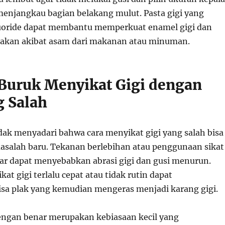
 menjangkau bagian belakang mulut. Pasta gigi yang
oride dapat membantu memperkuat enamel gigi dan
akan akibat asam dari makanan atau minuman.
uruk Menyikat Gigi dengan
g Salah
dak menyadari bahwa cara menyikat gigi yang salah bisa
salah baru. Tekanan berlebihan atau penggunaan sikat
ar dapat menyebabkan abrasi gigi dan gusi menurun.
kat gigi terlalu cepat atau tidak rutin dapat
sa plak yang kemudian mengeras menjadi karang gigi.
engan benar merupakan kebiasaan kecil yang