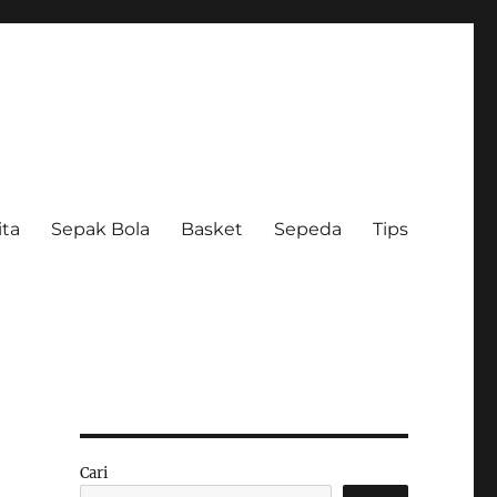
ita
Sepak Bola
Basket
Sepeda
Tips
Cari