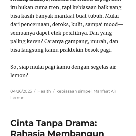
itu bukan cuma tren, tapi kebiasaan baik yang
bisa kasih banyak manfaat buat tubuh. Mulai
dari pencernaan, detoks, kulit, sampai mood—
semuanya dapet efek positifnya. Dan yang
paling keren? Caranya gampang, murah, dan
bisa langsung kamu praktekin besok pagi.
So, siap mulai pagi kamu dengan segelas air
lemon?
Posted
Categories
Tags
04/26/2025
Health
kebiasaan simpel
,
Manfaat Air
on
Lemon
Cinta Tanpa Drama:
Rahasia Membangun