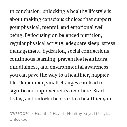
In conclusion, unlocking a healthy lifestyle is
about making conscious choices that support
your physical, mental, and emotional well-
being. By focusing on balanced nutrition,
regular physical activity, adequate sleep, stress
management, hydration, social connections,
continuous learning, preventive healthcare,
mindfulness, and environmental awareness,
you can pave the way to a healthier, happier
life. Remember, small changes can lead to
significant improvements over time. Start
today, and unlock the door to a healthier you.
Posted
Categories
Tags
07/29/2024
Health
Health
,
Healthy
,
Keys
,
Lifestyle
,
on
Unlocked