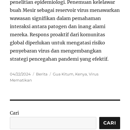
penelitian epidemiologi. Penemuan kelelawar
buah Mesir sebagai reservoir virus menawarkan
wawasan signifikan dalam pemahaman
interaksi antara patogen dan inang alami
mereka. Respons proaktif dari komunitas
global diperlukan untuk mengatasi risiko
penyebaran virus dan mengembangkan
strategi pencegahan pandemi yang efektif.
Posted
Categories
Tags
04/22/2024
Berita
Gua Kitum
,
Kenya
,
Virus
on
Mematikan
Cari
CARI