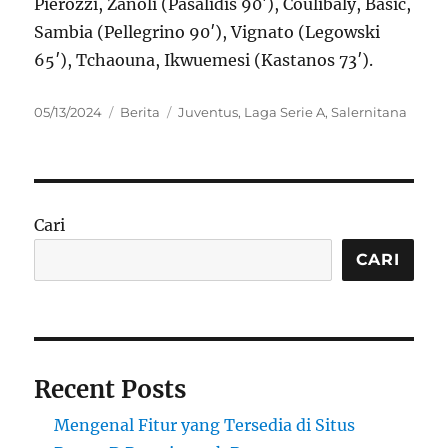
Pierozzi, Zanoli (Pasalidis 90′), Coulibaly, Basic,
Sambia (Pellegrino 90′), Vignato (Legowski
65′), Tchaouna, Ikwuemesi (Kastanos 73′).
Posted
Categories
Tags
05/13/2024
Berita
Juventus
,
Laga Serie A
,
Salernitana
on
Cari
CARI
Recent Posts
Mengenal Fitur yang Tersedia di Situs