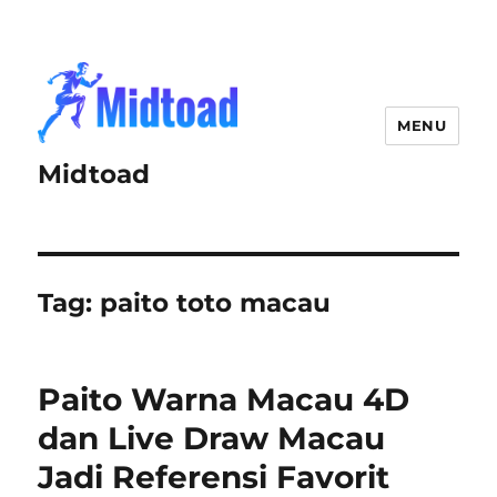
MENU
Midtoad
Tag:
paito toto macau
Paito Warna Macau 4D
dan Live Draw Macau
Jadi Referensi Favorit