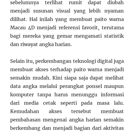
sebelumnya terlihat rumit dapat diubah
menjadi susunan visual yang lebih nyaman
dilihat. Hal inilah yang membuat paito warna
Macau 4D menjadi referensi favorit, terutama
bagi mereka yang gemar mengamati statistik
dan riwayat angka harian.
Selain itu, perkembangan teknologi digital juga
membuat akses terhadap paito warna menjadi
semakin mudah. Kini siapa saja dapat melihat
data angka melalui perangkat ponsel maupun
komputer tanpa harus menunggu informasi
dari media cetak seperti pada masa lalu.
Kemudahan akses tersebut membuat
pembahasan mengenai angka harian semakin
berkembang dan menjadi bagian dari aktivitas