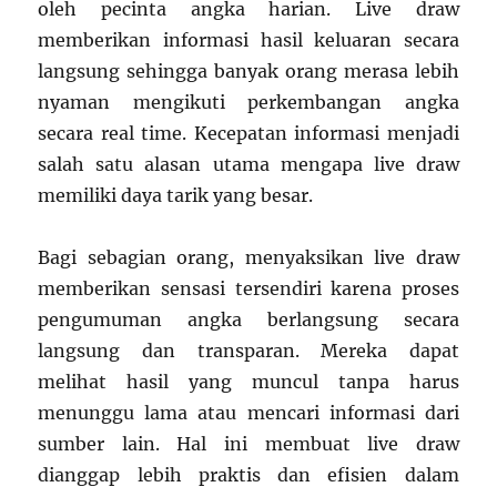
oleh pecinta angka harian. Live draw
memberikan informasi hasil keluaran secara
langsung sehingga banyak orang merasa lebih
nyaman mengikuti perkembangan angka
secara real time. Kecepatan informasi menjadi
salah satu alasan utama mengapa live draw
memiliki daya tarik yang besar.
Bagi sebagian orang, menyaksikan live draw
memberikan sensasi tersendiri karena proses
pengumuman angka berlangsung secara
langsung dan transparan. Mereka dapat
melihat hasil yang muncul tanpa harus
menunggu lama atau mencari informasi dari
sumber lain. Hal ini membuat live draw
dianggap lebih praktis dan efisien dalam