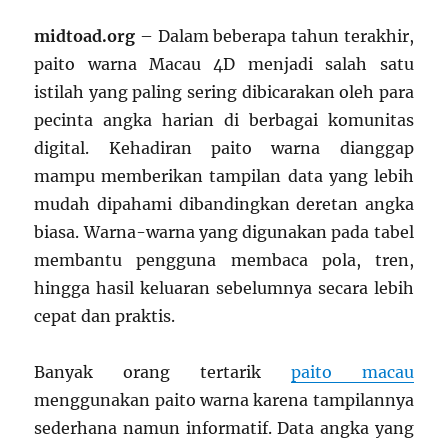
midtoad.org
– Dalam beberapa tahun terakhir,
paito warna Macau 4D menjadi salah satu
istilah yang paling sering dibicarakan oleh para
pecinta angka harian di berbagai komunitas
digital. Kehadiran paito warna dianggap
mampu memberikan tampilan data yang lebih
mudah dipahami dibandingkan deretan angka
biasa. Warna-warna yang digunakan pada tabel
membantu pengguna membaca pola, tren,
hingga hasil keluaran sebelumnya secara lebih
cepat dan praktis.
Banyak orang tertarik
paito macau
menggunakan paito warna karena tampilannya
sederhana namun informatif. Data angka yang