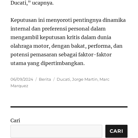
Ducati,” ucapnya.
Keputusan ini menyoroti pentingnya dinamika
internal dan preferensi personal dalam
mengambil keputusan kritis dalam dunia
olahraga motor, dengan bakat, performa, dan
potensi pemasaran sebagai faktor-faktor
utama yang dipertimbangkan.
Posted
Categories
Tags
06/09/2024
Berita
Ducati
,
Jorge Martin
,
Marc
on
Marquez
Cari
CARI