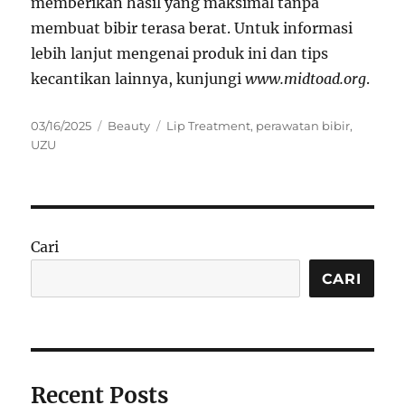
memberikan hasil yang maksimal tanpa
membuat bibir terasa berat. Untuk informasi
lebih lanjut mengenai produk ini dan tips
kecantikan lainnya, kunjungi
www.midtoad.org
.
Posted
Categories
Tags
03/16/2025
Beauty
Lip Treatment
,
perawatan bibir
,
on
UZU
Cari
CARI
Recent Posts