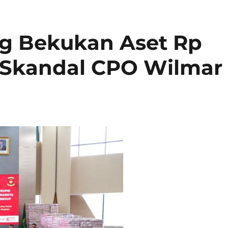
g Bekukan Aset Rp
am Skandal CPO Wilmar