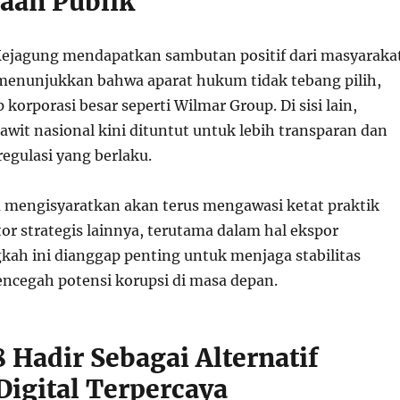
aan Publik
ejagung mendapatkan sambutan positif dari masyarakat
menunjukkan bahwa aparat hukum tidak tebang pilih,
korporasi besar seperti Wilmar Group. Di sisi lain,
sawit nasional kini dituntut untuk lebih transparan dan
egulasi yang berlaku.
 mengisyaratkan akan terus mengawasi ketat praktik
tor strategis lainnya, terutama dalam hal ekspor
kah ini dianggap penting untuk menjaga stabilitas
cegah potensi korupsi di masa depan.
 Hadir Sebagai Alternatif
Digital Terpercaya