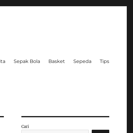
ita
Sepak Bola
Basket
Sepeda
Tips
Cari