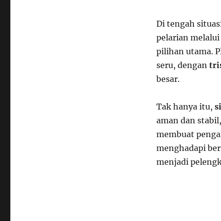
Di tengah situa
pelarian melalui
pilihan utama. 
seru, dengan
tr
besar.
Tak hanya itu,
s
aman dan stabil
membuat pengala
menghadapi beri
menjadi pelengk