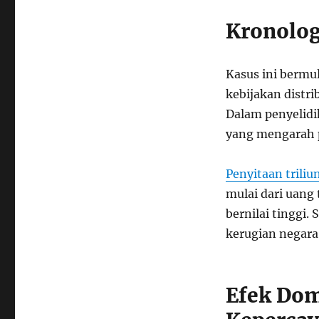
Kronolog
Kasus ini bermu
kebijakan distr
Dalam penyelidi
yang mengarah p
Penyitaan triliu
mulai dari uang
bernilai tinggi
kerugian negara
Efek Dom