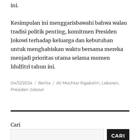
ini.
Kesimpulan ini menggarisbawahi bahwa walau
tradisi politik penting, komitmen Presiden
Jokowi terhadap keluarga dan kebutuhan
untuk menghabiskan waktu bersama mereka
menjadi prioritas utama selama momen
Idulfitri tahun ini.
Posted
Categories
Tags
04/12/2024
Berita
Ali Mochtar Ngabalin
,
Lebaran
,
on
Presiden Jokowi
Cari
CARI