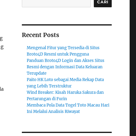
CARI
Recent Posts
g
ng
Mengenal Fitur yang Tersedia di Situs
Broto4D Resmi untuk Pengguna
Panduan Broto4D Login dan Akses Situs
Resmi dengan Informasi Data Keluaran
Terupdate
Paito HK Loto sebagai Media Rekap Data
yang Lebih Terstruktur
da
Wind Breaker: Kisah Haruka Sakura dan
Pertarungan di Furin
Membaca Pola Data Togel Toto Macau Hari
Ini Melalui Analisis Riwayat