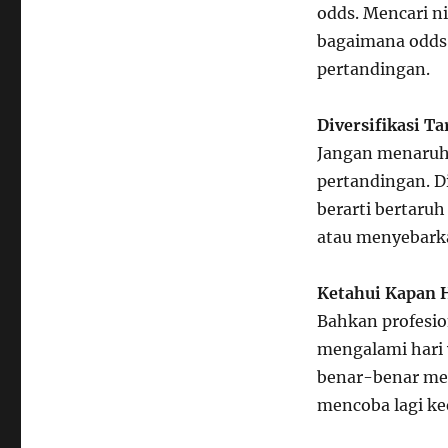
odds. Mencari 
bagaimana odds
pertandingan.
Diversifikasi T
Jangan menaruh 
pertandingan. Di
berarti bertaru
atau menyebarka
Ketahui Kapan 
Bahkan profesio
mengalami hari 
benar-benar me
mencoba lagi ke