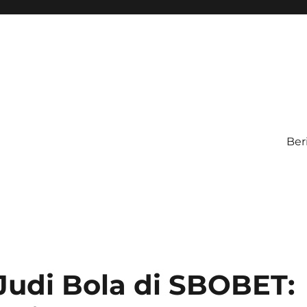
Ber
Judi Bola di SBOBET: