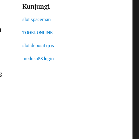
Kunjungi
slot spaceman
i
TOGEL ONLINE
slot deposit qris
medusa88 login
g
h