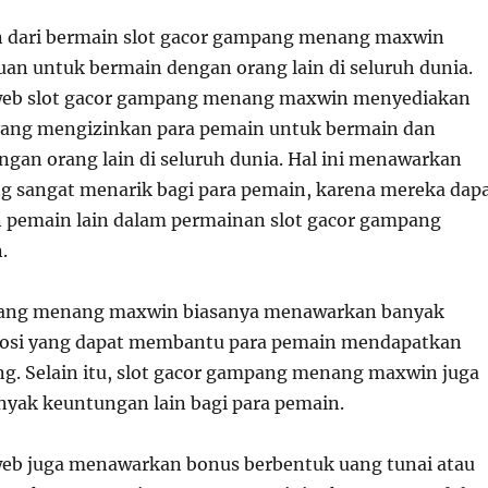
n dari bermain slot gacor gampang menang maxwin
n untuk bermain dengan orang lain di seluruh dunia.
 web slot gacor gampang menang maxwin menyediakan
yang mengizinkan para pemain untuk bermain dan
ngan orang lain di seluruh dunia. Hal ini menawarkan
 sangat menarik bagi para pemain, karena mereka dap
 pemain lain dalam permainan slot gacor gampang
.
pang menang maxwin biasanya menawarkan banyak
osi yang dapat membantu para pemain mendapatkan
ng. Selain itu, slot gacor gampang menang maxwin juga
yak keuntungan lain bagi para pemain.
web juga menawarkan bonus berbentuk uang tunai atau