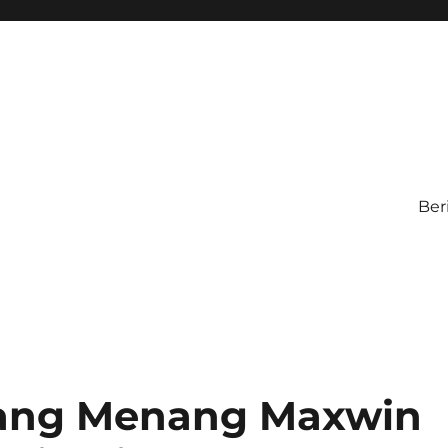
Ber
pang Menang Maxwin