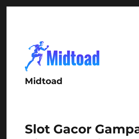
Midtoad
Slot Gacor Gam