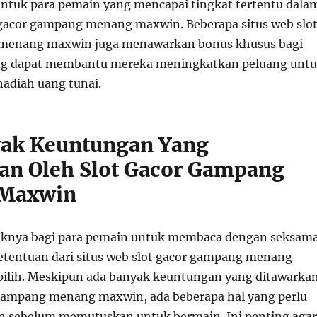
untuk para pemain yang mencapai tingkat tertentu dala
gacor gampang menang maxwin. Beberapa situs web slo
menang maxwin juga menawarkan bonus khusus bagi
ng dapat membantu mereka meningkatkan peluang unt
diah uang tunai.
ak Keuntungan Yang
an Oleh Slot Gacor Gampang
Maxwin
aiknya bagi para pemain untuk membaca dengan seksam
etentuan dari situs web slot gacor gampang menang
ilih. Meskipun ada banyak keuntungan yang ditawarka
 gampang menang maxwin, ada beberapa hal yang perlu
n sebelum memutuskan untuk bermain. Ini penting agar