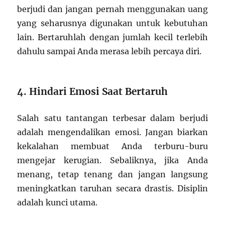
berjudi dan jangan pernah menggunakan uang
yang seharusnya digunakan untuk kebutuhan
lain. Bertaruhlah dengan jumlah kecil terlebih
dahulu sampai Anda merasa lebih percaya diri.
4. Hindari Emosi Saat Bertaruh
Salah satu tantangan terbesar dalam berjudi
adalah mengendalikan emosi. Jangan biarkan
kekalahan membuat Anda terburu-buru
mengejar kerugian. Sebaliknya, jika Anda
menang, tetap tenang dan jangan langsung
meningkatkan taruhan secara drastis. Disiplin
adalah kunci utama.