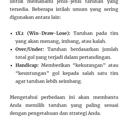
untuk memahami jenis-jenis taruhan yang
tersedia. Beberapa istilah umum yang sering
digunakan antara lain:
1X2 (Win-Draw-Lose):
Taruhan pada tim
yang akan menang, imbang, atau kalah.
Over/Under:
Taruhan berdasarkan jumlah
total gol yang terjadi dalam pertandingan.
Handicap:
Memberikan “kekurangan” atau
“keuntungan” gol kepada salah satu tim
agar taruhan lebih seimbang.
Mengetahui perbedaan ini akan membantu
Anda memilih taruhan yang paling sesuai
dengan pengetahuan dan strategi Anda.