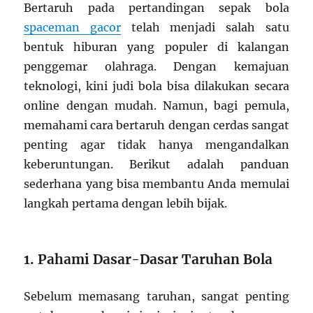
Bertaruh pada pertandingan sepak bola
spaceman gacor
telah menjadi salah satu
bentuk hiburan yang populer di kalangan
penggemar olahraga. Dengan kemajuan
teknologi, kini judi bola bisa dilakukan secara
online dengan mudah. Namun, bagi pemula,
memahami cara bertaruh dengan cerdas sangat
penting agar tidak hanya mengandalkan
keberuntungan. Berikut adalah panduan
sederhana yang bisa membantu Anda memulai
langkah pertama dengan lebih bijak.
1. Pahami Dasar-Dasar Taruhan Bola
Sebelum memasang taruhan, sangat penting