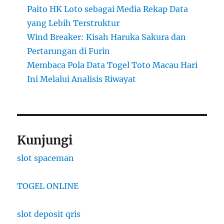
Paito HK Loto sebagai Media Rekap Data
yang Lebih Terstruktur
Wind Breaker: Kisah Haruka Sakura dan
Pertarungan di Furin
Membaca Pola Data Togel Toto Macau Hari
Ini Melalui Analisis Riwayat
Kunjungi
slot spaceman
TOGEL ONLINE
slot deposit qris