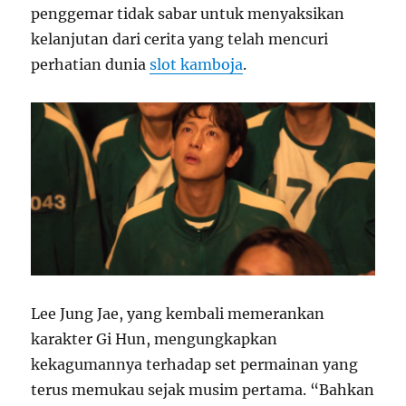
penggemar tidak sabar untuk menyaksikan
kelanjutan dari cerita yang telah mencuri
perhatian dunia
slot kamboja
.
Lee Jung Jae, yang kembali memerankan
karakter Gi Hun, mengungkapkan
kekagumannya terhadap set permainan yang
terus memukau sejak musim pertama. “Bahkan