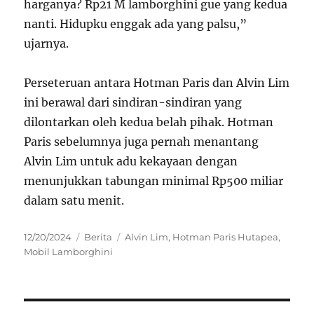
harganya? Rp21 M lamborghini gue yang kedua
nanti. Hidupku enggak ada yang palsu,”
ujarnya.
Perseteruan antara Hotman Paris dan Alvin Lim
ini berawal dari sindiran-sindiran yang
dilontarkan oleh kedua belah pihak. Hotman
Paris sebelumnya juga pernah menantang
Alvin Lim untuk adu kekayaan dengan
menunjukkan tabungan minimal Rp500 miliar
dalam satu menit.
Posted
Categories
Tags
12/20/2024
Berita
Alvin Lim
,
Hotman Paris Hutapea
,
on
Mobil Lamborghini