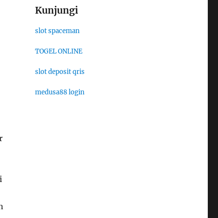
Kunjungi
slot spaceman
TOGEL ONLINE
slot deposit qris
medusa88 login
r
i
n