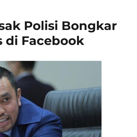
sak Polisi Bongkar
s di Facebook