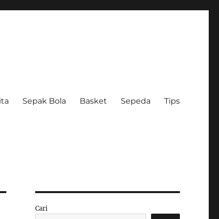
ita
Sepak Bola
Basket
Sepeda
Tips
Cari