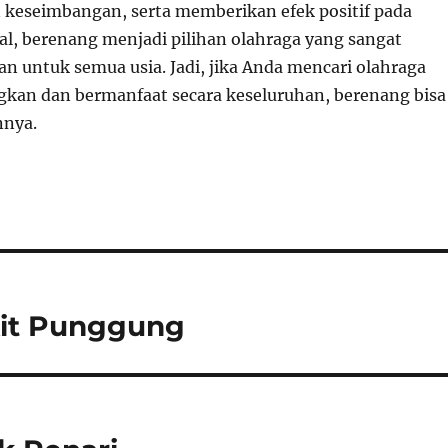
an keseimbangan, serta memberikan efek positif pada
l, berenang menjadi pilihan olahraga yang sangat
n untuk semua usia. Jadi, jika Anda mencari olahraga
kan dan bermanfaat secara keseluruhan, berenang bisa
nnya.
kit Punggung