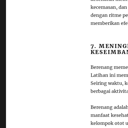
kecemasan, dan 
dengan ritme pe
memberikan efek
7. MENIN
KESEIMBA
Berenang memerl
Latihan ini me
Seiring waktu, 
berbagai aktivita
Berenang adalah
manfaat kesehat
kelompok otot u