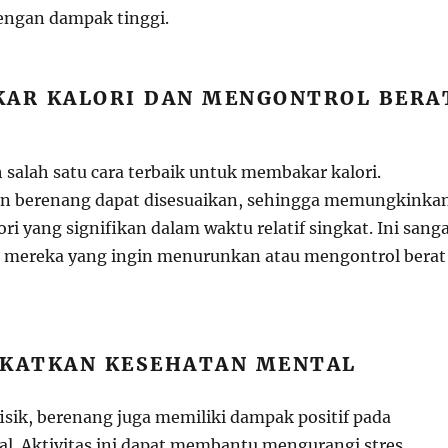
engan dampak tinggi.
KAR KALORI DAN MENGONTROL BERA
 salah satu cara terbaik untuk membakar kalori.
han berenang dapat disesuaikan, sehingga memungkinka
i yang signifikan dalam waktu relatif singkat. Ini sang
i mereka yang ingin menurunkan atau mengontrol berat
GKATKAN KESEHATAN MENTAL
isik, berenang juga memiliki dampak positif pada
l. Aktivitas ini dapat membantu mengurangi stres,