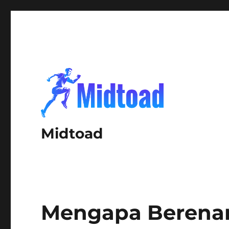
Midtoad
Mengapa Berenan