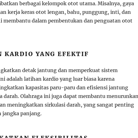
batkan berbagai kelompok otot utama. Misalnya, gaya
n kerja keras otot lengan, bahu, punggung, inti, dan
 ini membantu dalam pembentukan dan penguatan otot
N KARDIO YANG EFEKTIF
gkatkan detak jantung dan memperkuat sistem
Ini adalah latihan kardio yang luar biasa karena
katkan kapasitas paru-paru dan efisiensi jantung
darah. Olahraga ini juga dapat membantu menurunka
an meningkatkan sirkulasi darah, yang sangat penting
 jangka panjang.
KATKAN FLEKSIBILITAS