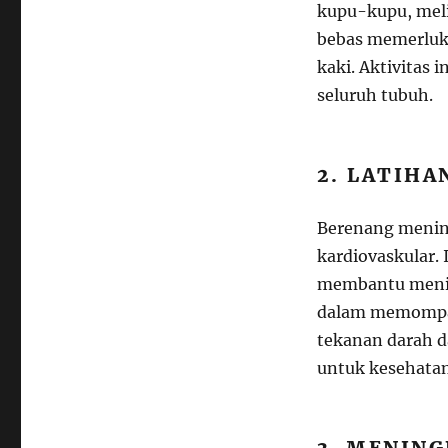
kupu-kupu, meli
bebas memerluka
kaki. Aktivitas
seluruh tubuh.
2. LATIHA
Berenang menin
kardiovaskular. 
membantu mening
dalam memompa 
tekanan darah d
untuk kesehatan
3. MENING