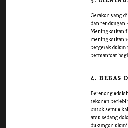
Gerakan yang di
dan tendangan k
Meningkatkan fl
meningkatkan r
bergerak dalam 
bermanfaat bagi
4. BEBAS 
Berenang adalah
tekanan berlebi
untuk semua kal
atau sedang dal
dukungan alami 