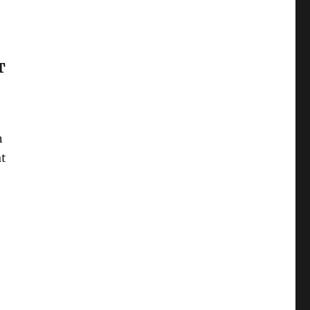
T
n
at