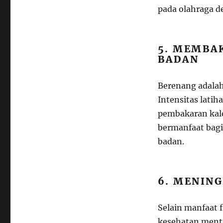
pada olahraga d
5. MEMBA
BADAN
Berenang adalah
Intensitas lati
pembakaran kalor
bermanfaat bag
badan.
6. MENIN
Selain manfaat f
kesehatan menta