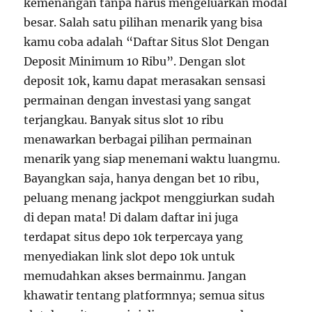
kemenangan tanpa harus mengeluarkan modal
besar. Salah satu pilihan menarik yang bisa
kamu coba adalah “Daftar Situs Slot Dengan
Deposit Minimum 10 Ribu”. Dengan slot
deposit 10k, kamu dapat merasakan sensasi
permainan dengan investasi yang sangat
terjangkau. Banyak situs slot 10 ribu
menawarkan berbagai pilihan permainan
menarik yang siap menemani waktu luangmu.
Bayangkan saja, hanya dengan bet 10 ribu,
peluang menang jackpot menggiurkan sudah
di depan mata! Di dalam daftar ini juga
terdapat situs depo 10k terpercaya yang
menyediakan link slot depo 10k untuk
memudahkan akses bermainmu. Jangan
khawatir tentang platformnya; semua situs