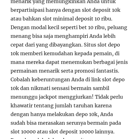
menarik yang memungkinkan Anda untuk
berpartisipasi hanya dengan slot deposit 10k
atau bahkan slot minimal deposit 10 ribu.
Dengan modal kecil seperti bet 10 ribu, peluang
menang bisa saja menghampiri Anda lebih
cepat dari yang dibayangkan. Situs slot depo
10k memberi kemudahan kepada pemain, di
mana mereka dapat menemukan berbagai jenis
permainan menarik serta promosi fantastis.
Cobalah keberuntungan Anda di link slot depo
10k dan nikmati sensasi bermain sambil
menunggu jackpot menggiurkan! Tidak perlu
khawatir tentang jumlah taruhan karena
dengan hanya melakukan depo 10k, Anda
sudah bisa merasakan serunya bermain pada
slot 10000 atau slot deposit 10000 lainnya.