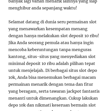
banyak lagi varian menarik lainnya yang siap
menghibur anda sepanjang waktu!
Selamat datang di dunia seru permainan slot
yang menawarkan kesempatan menang
dengan hanya melakukan slot deposit 10 ribu!
Jika Anda seorang pemula atau hanya ingin
mencoba keberuntungan tanpa menguras
kantong, situs-situs yang menyediakan slot
minimal deposit 10 ribu adalah pilihan tepat
untuk menjelajah. Di berbagai situs slot depo
10k, Anda bisa menemukan berbagai macam
permainan menarik dengan tema dan fitur
yang beragam, serta tawaran jackpot fantastis
menanti untuk dimenangkan. Cukup lakukan
depo 10k dan nikmati keseruan bermain slot