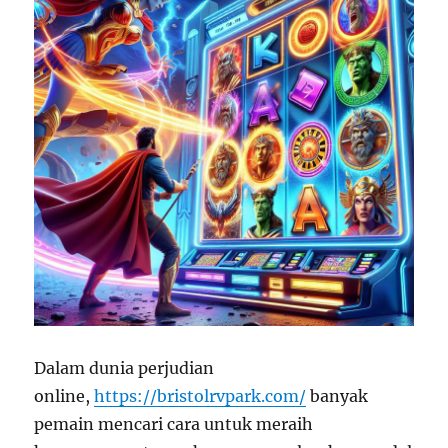
Dalam dunia perjudian
online,
https://bristolrvpark.com/
banyak
pemain mencari cara untuk meraih