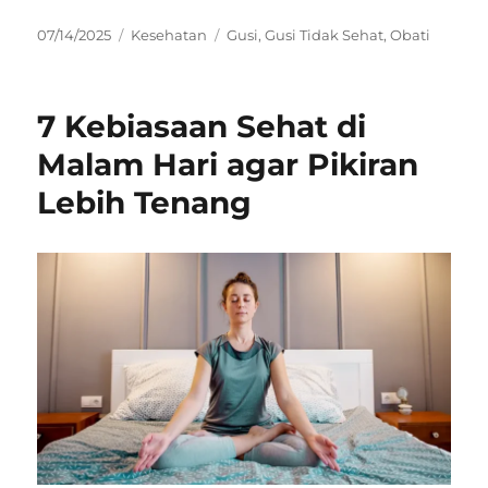
Posted
Categories
Tags
07/14/2025
Kesehatan
Gusi
,
Gusi Tidak Sehat
,
Obati
on
7 Kebiasaan Sehat di
Malam Hari agar Pikiran
Lebih Tenang