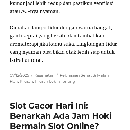
kamar jadi lebih redup dan pastikan ventilasi
atau AC-nya nyaman.
Gunakan lampu tidur dengan warna hangat,
ganti seprai yang bersih, dan tambahkan
aromaterapi jika kamu suka. Lingkungan tidur
yang nyaman bisa bikin otak lebih siap untuk
istirahat total.
Posted
Categories
Tags
07/12/2025
Kesehatan
Kebiasaan Sehat di Malam
on
Hari
,
Pikiran
,
Pikiran Lebih Tenang
Slot Gacor Hari Ini:
Benarkah Ada Jam Hoki
Bermain Slot Online?